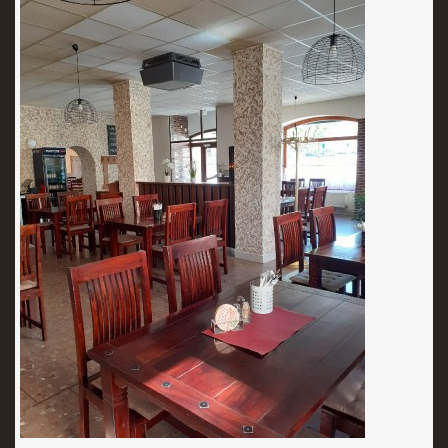
PIVO,TEPLÉ NÁPOJE
NEALKOHOLICKÉ NÁPOJE,TEPLÉ NÁPOJE
LIKÉRY,DESTILÁTY
© 2026 eStránky.cz
|
RSS