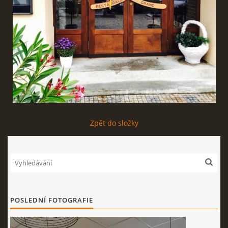
PIZZA
RYBY,DRŮBEŽ
VEPŘOVÁ MASA, DĚTSKÁ JÍDLA
BEZMASÁ JÍDLA,TĚSTOVINY,OBĚDOVÉ SALÁTY
Zpět do složky
PŘÍLOHY,SALÁTY
MOUČNÍKY
POSLEDNÍ FOTOGRAFIE
NÁPOJOVÝ LÍSTEK - APERITIV,BÍLÁ VÍNA,ČERVENÁ
VÍNA,ŠUMIVÁ VÍNA