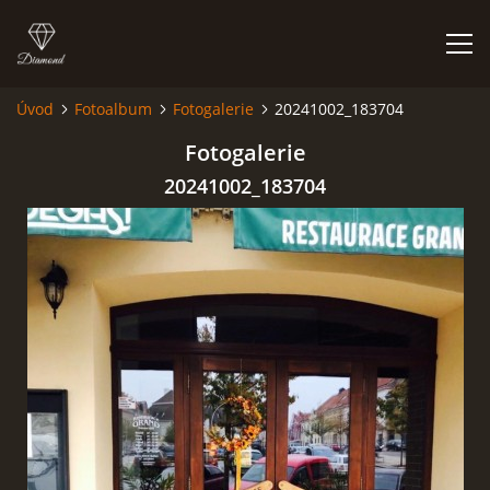
Úvod
Fotoalbum
Fotogalerie
20241002_183704
ÚVOD
Fotogalerie
20241002_183704
PROVOZNÍ DOBA
KONTAKT
SEZNAM A OZNAČENÍ POTRAVINOVÝCH ALERGENŮ
POLÉVKA DLE NABÍDKY
JÍDELNÍ LÍSTEK - MENU