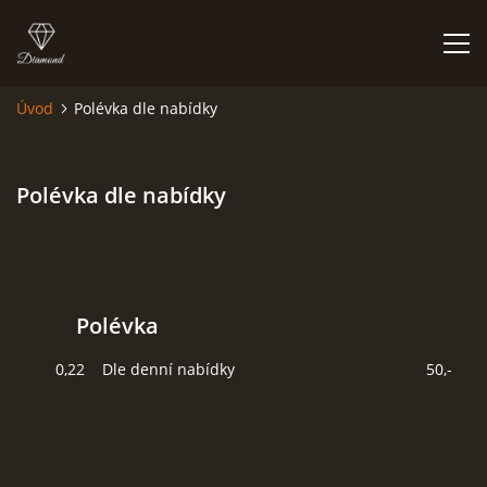
Úvod
Polévka dle nabídky
ÚVOD
Polévka dle nabídky
PROVOZNÍ DOBA
KONTAKT
Polévka
SEZNAM A OZNAČENÍ POTRAVINOVÝCH ALERGENŮ
0,22 Dle denní nabídky 50,-
POLÉVKA DLE NABÍDKY
JÍDELNÍ LÍSTEK - MENU