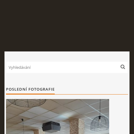
PIZZA
RYBY,DRŮBEŽ
VEPŘOVÁ MASA, DĚTSKÁ JÍDLA
BEZMASÁ JÍDLA,TĚSTOVINY,OBĚDOVÉ SALÁTY
PŘÍLOHY,SALÁTY
POSLEDNÍ FOTOGRAFIE
MOUČNÍKY
NÁPOJOVÝ LÍSTEK - APERITIV,BÍLÁ VÍNA,ČERVENÁ
VÍNA,ŠUMIVÁ VÍNA