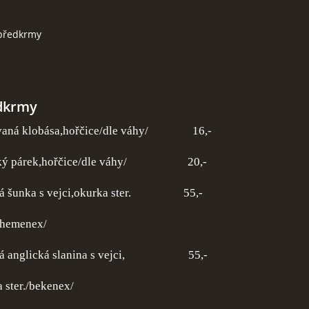
předkrmy
dkrmy
aná klobása,hořčice/dle váhy/ 16,-
ký párek,hořčice/dle váhy/ 20,-
unka s vejci,okurka ster.
55,-
enex/
nglická slanina s vejci,
55,-
er./bekenex/