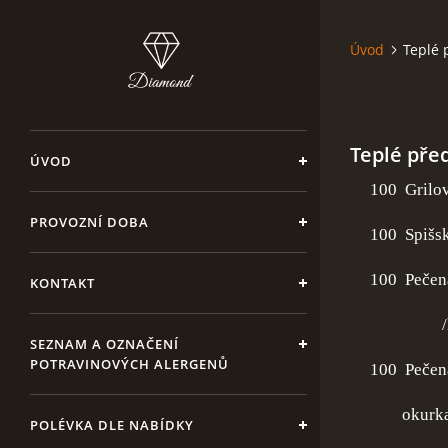
Úvod
Teplé 
Teplé pře
ÚVOD
100 Grilov
PROVOZNÍ DOBA
100 Spišs
100 Pečená š
KONTAKT
/hem
SEZNAM A OZNAČENÍ
POTRAVINOVÝCH ALERGENŮ
100 Pečená a
okurka st
POLÉVKA DLE NABÍDKY